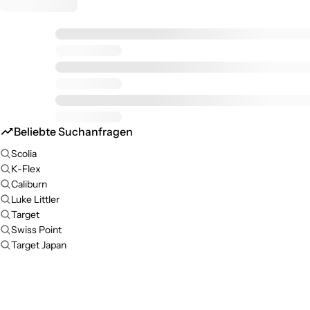
Beliebte Suchanfragen
Scolia
K-Flex
Caliburn
Luke Littler
Target
Swiss Point
Target Japan