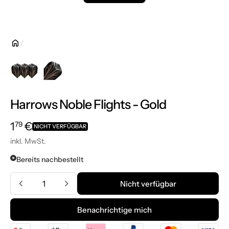
Harrows Noble Flights - Gold
Normalpreis
1,79 €
1
€
79
NICHT VERFÜGBAR
inkl. MwSt.
Bereits nachbestellt
Menge
Nicht verfügbar
Nicht verfügbar
Benachrichtige mich