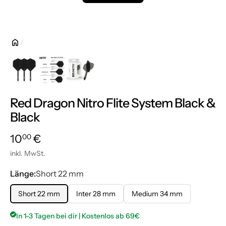
Red Dragon Nitro Flite System Black &
Black
Normalpreis
10,00 €
10
€
00
inkl. MwSt.
Länge:
Short 22 mm
Short 22 mm
Inter 28 mm
Medium 34 mm
In 1-3 Tagen bei dir | Kostenlos ab 69€