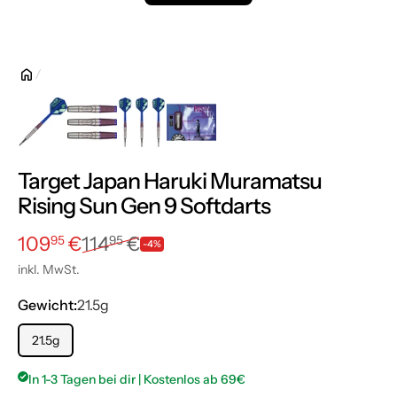
Target Japan Haruki Muramatsu
Rising Sun Gen 9 Softdarts
Angebotspreis
109,95 €
Normalpreis
114,95 €
109
€
114
€
95
95
-4%
inkl. MwSt.
Gewicht:
21.5g
21.5g
In 1-3 Tagen bei dir | Kostenlos ab 69€